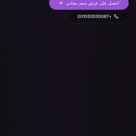
احصل على عرض سعر مجاني
+201033030087