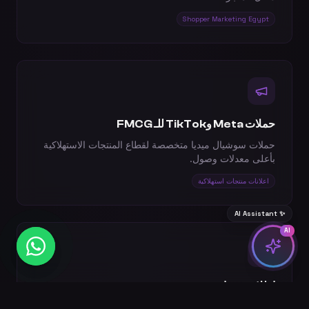
Shopper Marketing Egypt
حملات Meta وTikTok للـ FMCG
حملات سوشيال ميديا متخصصة لقطاع المنتجات الاستهلاكية
بأعلى معدلات وصول.
اعلانات منتجات استهلاكية
AI Assistant ✨
AI
إطلاق منتجات جديدة
خطط إطلاق متكاملة Pre-launch وLaunch وPost-launch