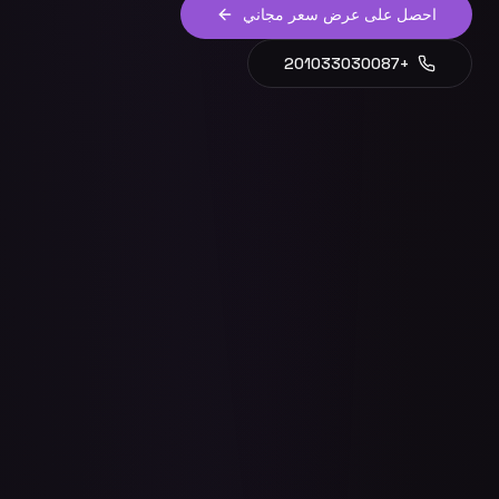
احصل على عرض سعر مجاني
+201033030087